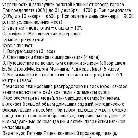
уверенность и заполучить золотой ключик от своего голоса.
При предоплате (30%) до 31 декабря – 4700 р. При предоплате
(30%) до 10 января – 6500 р. При оплате в день семинара – 9000
р. (при условии наличия мест)
Студентам и педагогам – скидка – 10%.
Сертификат. Методические материалы.
Гарантия результата!
Курс включает:
1. Bodypercussion (3 часа)
2. Спонтанная и блюзовая импровизация (4 часа)
3. Путешествие по вокальным стилям и жанрам (обзор школ
Боба Столоффа, Брэта Мэннинга, Роджера Лава) (6 часов)
4. Мелизматика и варьирование в стилях поп, рок, блюз, r’n’b,
кантри (3 часа)
Почасовое планирование распределено на весь курс. Каждое
занятие включает в себя все темы / элементы курса.
Курс рассчитан на людей, занимающихся самообучением,
включает большой объем домашних заданий, методических
рекомендаций и пособий. При таком подходе студент сможет
продолжить свое самообразование, опираясь на полученные
индивидуальные рекомендации и схемы проработки навыков
импровизации.
Ведет курс Евгения Рацен, вокальный продюсер, певица,